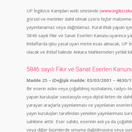
UP İngilizce Kampları web sitesinde (
www.ingilizcek
görsel ve metinler dahil olmak üzere hiçbir malzem
yayımlanamaz veya dağıtılamaz. Kural ihlali yapan içer
5846 sayılı Fikir ve Sanat Eserleri Kanunu uyarınca yasa
ihtilaflarda işbu yasal uyarı metni esas alınacak, UP İn
olacak ve ihtilaf halinde Ankara Mahkemeleri yetkili kıl
5846 sayılı Fikir ve Sanat Eserleri Kanun
Madde 25 – (Değişik madde: 03/03/2001 – 4630/1
Bir eserin aslını veya çoğaltılmış nüshalarını, radyo-te
yapan kuruluşlar vasıtasıyla veya dijital iletim de da
yarayan araçlarla yayınlanması ve yayınlanan eserlerin
yayın kuruluşları tarafından yeniden yayınlanması su
sahibine aittir. Eser sahibi, eserinin aslı ya da çoğaltıl
veya diğer biçimlerde umuma dağıtılmasına veya sunul