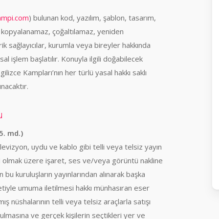
ampi.com
) bulunan kod, yazılım, şablon, tasarım,
e kopyalanamaz, çoğaltılamaz, yeniden
ik sağlayıcılar, kurumla veya bireyler hakkında
l işlem başlatılır. Konuyla ilgili doğabilecek
gilizce Kampları’nın her türlü yasal hakkı saklı
ınacaktır.
u
5. md.)
levizyon, uydu ve kablo gibi telli veya telsiz yayın
hil olmak üzere işaret, ses ve/veya görüntü nakline
 bu kuruluşların yayınlarından alınarak başka
retiyle umuma iletilmesi hakkı münhasıran eser
mış nüshalarının telli veya telsiz araçlarla satışı
masına ve gerçek kişilerin seçtikleri yer ve