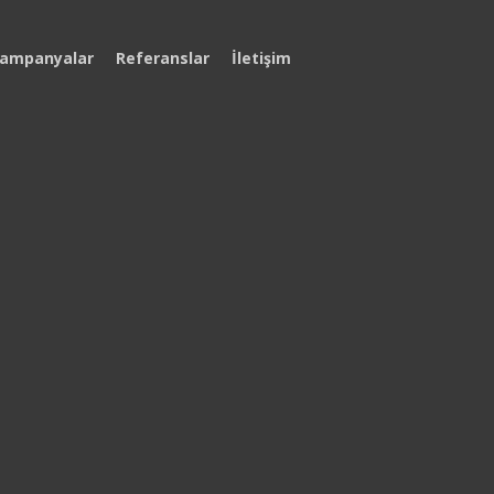
ampanyalar
Referanslar
İletişim
 Başladı
UP İngiltere Kampı
ı, erken kayıt
Temmuz ’26
an faydalanmak ve
in bizimle iletişime
UP Malta Kampı
Ağustos ’26
UP Türkiye Kampı
Ağustos ’26
UP Dubai Kampı (DOLU)
Şubat ’26