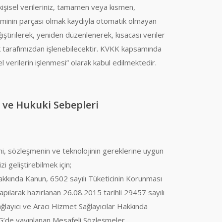
 kişisel verileriniz, tamamen veya kısmen,
teminin parçası olmak kaydıyla otomatik olmayan
iştirilerek, yeniden düzenlenerek, kısacası veriler
ak tarafımızdan işlenebilecektir. KVKK kapsamında
el verilerin işlenmesi” olarak kabul edilmektedir.
ı ve Hukuki Sebepleri
ni, sözleşmenin ve teknolojinin gereklerine uygun
i geliştirebilmek için;
akkında Kanun, 6502 sayılı Tüketicinin Korunması
ılarak hazırlanan 26.08.2015 tarihli 29457 sayılı
layıcı ve Aracı Hizmet Sağlayıcılar Hakkında
RG’de yayınlanan Mesafeli Sözleşmeler