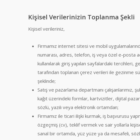
Kişisel Verilerinizin Toplanma Şekli
Kişisel verileriniz,
Firmamız internet sitesi ve mobil uygulamalarında
numarası, adres, telefon, iş veya özel e-posta adres
kullanılarak giriş yapılan sayfalardaki tercihleri, ge
tarafından toplanan çerez verileri ile gezinme sü
şeklinde;
Satış ve pazarlama departmanı çalışanlarımız, şube
kağıt üzerindeki formlar, kartvizitler, dijital paza
sözlü, yazılı veya elektronik ortamdan;
Firmamız ile ticari ilişki kurmak, iş başvurusu yap
özgeçmiş (cv), teklif vermek ve sair yollarla kişise
sanal bir ortamda, yüz yüze ya da mesafeli, sözl