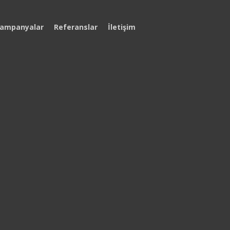
ampanyalar
Referanslar
İletişim
 Başladı
UP İngiltere Kampı
ı, erken kayıt
Temmuz ’26
an faydalanmak ve
in bizimle iletişime
UP Malta Kampı
Ağustos ’26
UP Türkiye Kampı
Ağustos ’26
UP Dubai Kampı (DOLU)
Şubat ’26