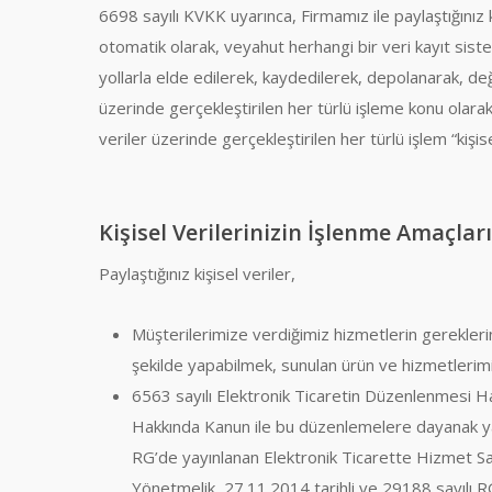
6698 sayılı KVKK uyarınca, Firmamız ile paylaştığınız
otomatik olarak, veyahut herhangi bir veri kayıt sis
yollarla elde edilerek, kaydedilerek, depolanarak, değ
üzerinde gerçekleştirilen her türlü işleme konu olar
veriler üzerinde gerçekleştirilen her türlü işlem “kişis
Kişisel Verilerinizin İşlenme Amaçlar
Paylaştığınız kişisel veriler,
Müşterilerimize verdiğimiz hizmetlerin gerekleri
şekilde yapabilmek, sunulan ürün ve hizmetlerimiz
6563 sayılı Elektronik Ticaretin Düzenlenmesi H
Hakkında Kanun ile bu düzenlemelere dayanak yap
RG’de yayınlanan Elektronik Ticarette Hizmet Sağ
Yönetmelik, 27.11.2014 tarihli ve 29188 sayılı 